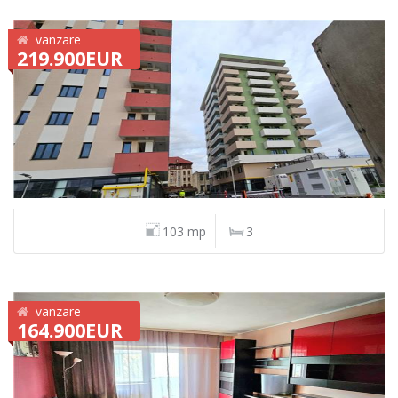
vanzare
219.900EUR
103 mp
3
vanzare
164.900EUR