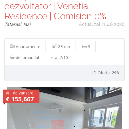
dezvoltator | Venetia
Residence | Comision 0%
Tatarasi, Iasi
Actualizat in 4.8.2026
Apartamente
83 mp
3
decomandat
etaj 7/10
ID Oferta:
298
de vanzare
€ 155,667