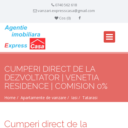
0740 562 618
vanzari.expresscasa@gmail.com
Cos (
0
)
CUMPERI DIRECT DE LA
DEZVOLTATOR | VENETIA
RESIDENCE | COMISION 0%
Home
Apartamente de vanzare
Iasi
Tatarasi
Cumperi direct de la