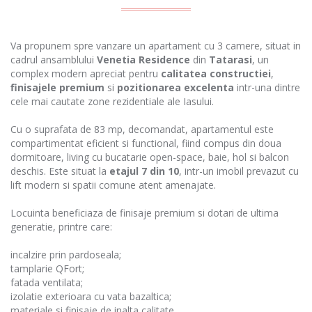
Va propunem spre vanzare un apartament cu 3 camere, situat in
cadrul ansamblului
Venetia Residence
din
Tatarasi
, un
complex modern apreciat pentru
calitatea constructiei
,
finisajele premium
si
pozitionarea excelenta
intr-una dintre
cele mai cautate zone rezidentiale ale Iasului.
Cu o suprafata de 83 mp, decomandat, apartamentul este
compartimentat eficient si functional, fiind compus din doua
dormitoare, living cu bucatarie open-space, baie, hol si balcon
deschis. Este situat la
etajul 7 din 10
, intr-un imobil prevazut cu
lift modern si spatii comune atent amenajate.
Locuinta beneficiaza de finisaje premium si dotari de ultima
generatie, printre care:
incalzire prin pardoseala;
tamplarie QFort;
fatada ventilata;
izolatie exterioara cu vata bazaltica;
materiale si finisaje de inalta calitate.