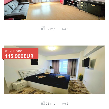
82 mp
3
vanzare
115.900EUR
58 mp
3