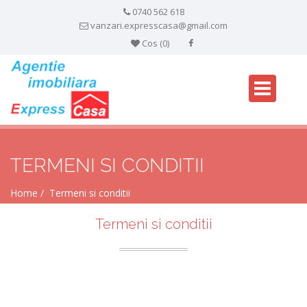
0740 562 618
vanzari.expresscasa@gmail.com
Cos (
0
)
TERMENI SI CONDITII
Home
Termeni si conditii
Termeni si conditii