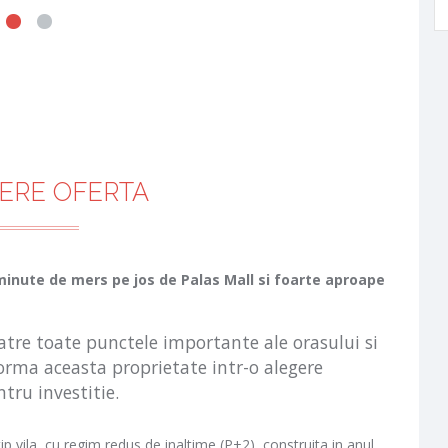
ERE OFERTA
inute de mers pe jos de Palas Mall si foarte aproape
atre toate punctele importante ale orasului si
forma aceasta proprietate intr-o alegere
ntru investitie.
ip vila, cu regim redus de inaltime (P+2), construita in anul