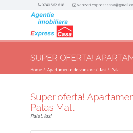
0740 562 618
vanzari.expresscasa@gmail.c
SUPER OFERTA! APARTAM
Home
Apartamente de vanzare
Iasi
Palat
Super oferta! Apartamen
Palas Mall
Palat, Iasi