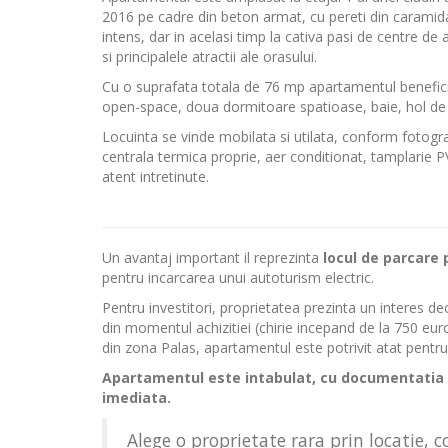
2016 pe cadre din beton armat, cu pereti din caramida si
intens, dar in acelasi timp la cativa pasi de centre de 
si principalele atractii ale orasului.
Cu o suprafata totala de 76 mp apartamentul benefi
open-space, doua dormitoare spatioase, baie, hol de 
Locuinta se vinde mobilata si utilata, conform fotogra
centrala termica proprie, aer conditionat, tamplarie P
atent intretinute.
Un avantaj important il reprezinta
locul de parcare p
pentru incarcarea unui autoturism electric.
Pentru investitori, proprietatea prezinta un interes de
din momentul achizitiei (chirie incepand de la 750 euro
din zona Palas, apartamentul este potrivit atat pentru 
Apartamentul este intabulat, cu documentatia p
imediata.
Alege o proprietate rara prin locatie, c