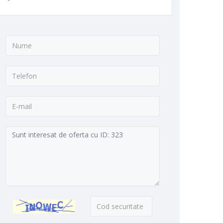
Nume:
*
Telefon:
*
E-
mail:
Mesaj:
Cod
securitate:
*