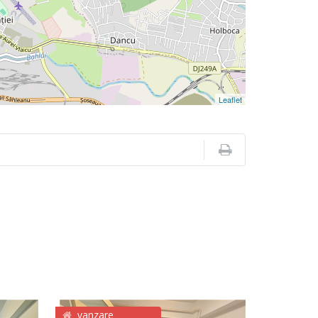
Leaflet
vanzare