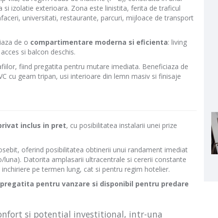
 izolatie exterioara. Zona este linistita, ferita de traficul
afaceri, universitati, restaurante, parcuri, mijloace de transport
ciaza de o
compartimentare moderna si eficienta
: living
acces si balcon deschis.
fiilor, fiind pregatita pentru mutare imediata. Beneficiaza de
VC cu geam tripan, usi interioare din lemn masiv si finisaje
rivat inclus in pret
, cu posibilitatea instalarii unei prize
osebit, oferind posibilitatea obtinerii unui randament imediat
/luna). Datorita amplasarii ultracentrale si cererii constante
inchiriere pe termen lung, cat si pentru regim hotelier.
regatita pentru vanzare si disponibil pentru predare
onfort si potential investitional, intr-una