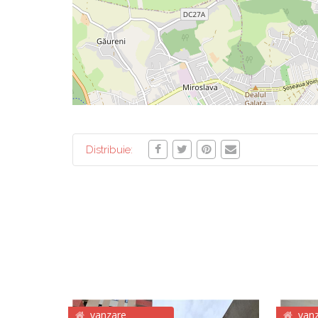
Distribuie:
vanzare
van