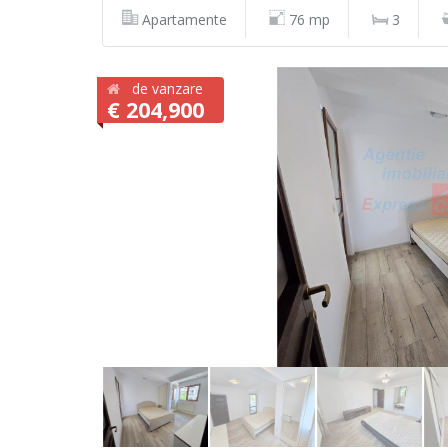
Apartamente
76 mp
3
de vanzare
€ 204,900
Vezi Galeria