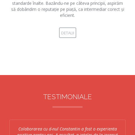
standarde înalte. Bazându-ne pe câteva principii, aspirăm
să dobândim o reputație pe piață, ca intermediar corect și
eficient.
DETALII
TESTIMONIALE
Colaborarea cu d-nul Constantin a fost o experienta
pozitiva pentru noi. A ascultat, a inteles de la inceput