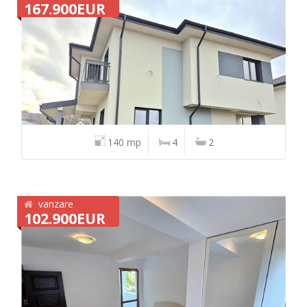
167.900EUR
140 mp
4
2
vanzare
102.900EUR