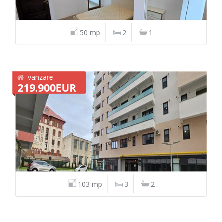
50 mp
2
1
vanzare
219.900EUR
103 mp
3
2