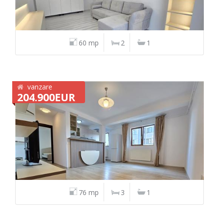
60 mp
2
1
vanzare
204.900EUR
76 mp
3
1