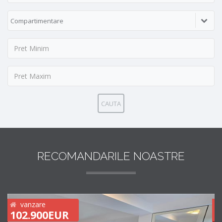
Compartimentare
CAUTA
RECOMANDARILE NOASTRE
vanzare
102.900EUR