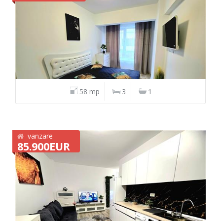
58 mp
3
1
vanzare
85.900EUR