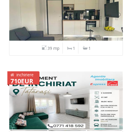
39 mp
1
1
inchiriere
710EUR