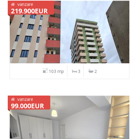
vanzare
219.900EUR
103 mp
3
2
vanzare
99.000EUR