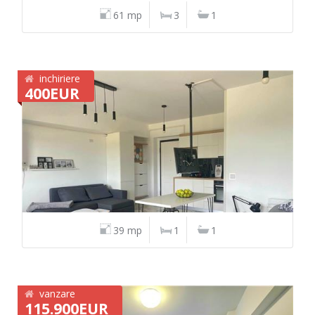
61 mp
3
1
inchiriere
400EUR
39 mp
1
1
vanzare
115.900EUR