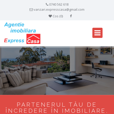
0740 562 618
vanzari.expresscasa@gmail.com
Cos (
0
)
PARTENERUL TĂU DE
ÎNCREDERE ÎN IMOBILIARE.