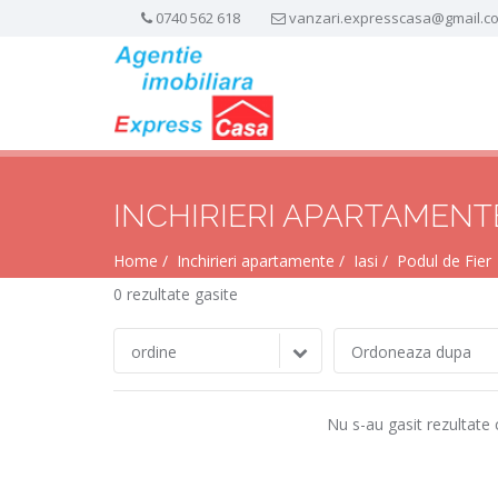
0740 562 618
vanzari.expresscasa@gmail.c
INCHIRIERI APARTAMENTE
Home
Inchirieri apartamente
Iasi
Podul de Fier
0 rezultate gasite
ordine
Ordoneaza dupa
Nu s-au gasit rezultate 