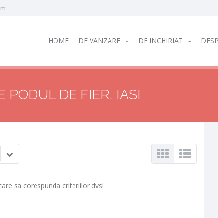
om
HOME
DE VANZARE
DE INCHIRIAT
DESP
 PODUL DE FIER, IASI
care sa corespunda criteriilor dvs!