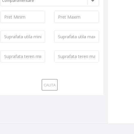
Compartimentare
Pret
Pret
Minim:
Maxim:
Suprafata
Suprafata
utila
utila
minima:
maxima:
Suprafata
Suprafata
teren
teren
minima:
maxima:
CAUTA