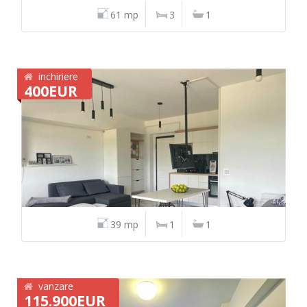
61 mp
3
1
inchiriere
400EUR
39 mp
1
1
vanzare
115.900EUR