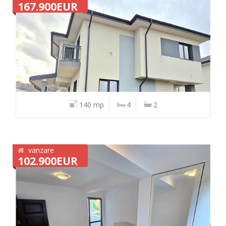
167.900EUR
140 mp
4
2
vanzare
102.900EUR