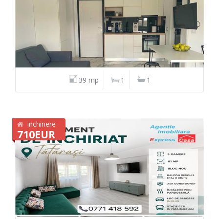
39 mp
1
1
inchiriere
710EUR