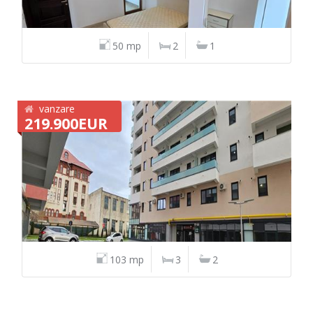
50 mp
2
1
vanzare
219.900EUR
103 mp
3
2