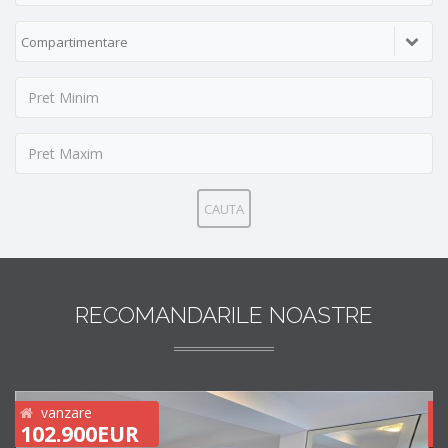
Compartimentare
CAUTA
RECOMANDARILE NOASTRE
vanzare
102.900EUR