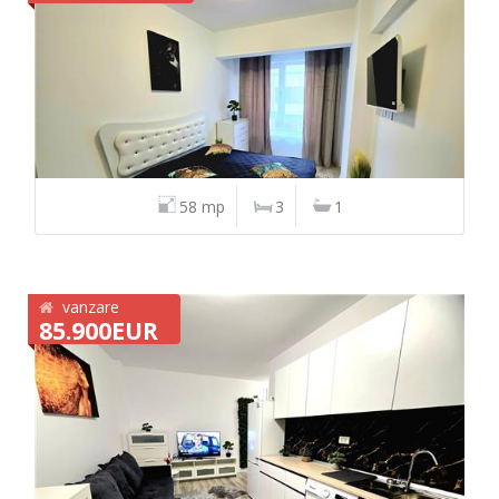
58 mp
3
1
vanzare
85.900EUR