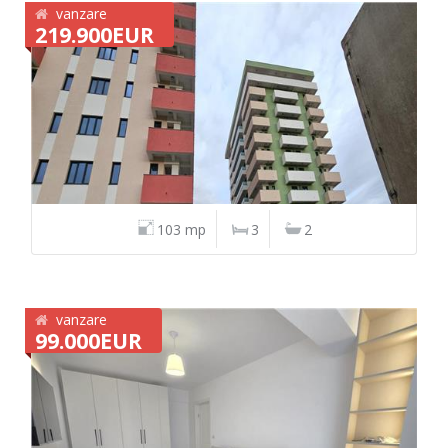
vanzare
219.900EUR
103 mp
3
2
vanzare
99.000EUR