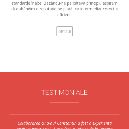
standarde înalte. Bazându-ne pe câteva principii, aspirăm
să dobândim o reputație pe piață, ca intermediar corect și
eficient.
DETALII
TESTIMONIALE
Colaborarea cu d-nul Constantin a fost o experienta
pozitiva pentru noi. A ascultat, a inteles de la inceput