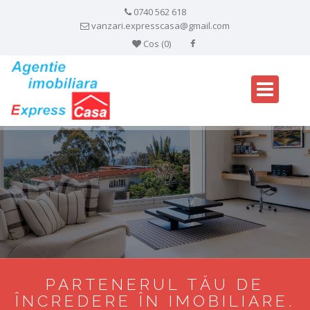
0740 562 618
vanzari.expresscasa@gmail.com
Cos (
0
)
PARTENERUL TĂU DE
ÎNCREDERE ÎN IMOBILIARE.