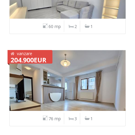
60 mp
2
1
vanzare
204.900EUR
76 mp
3
1