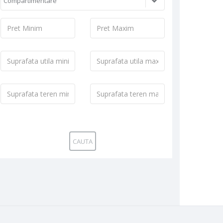
Compartimentare
Pret
Pret
Minim:
Maxim:
Suprafata
Suprafata
utila
utila
minima:
maxima:
Suprafata
Suprafata
teren
teren
minima:
maxima:
CAUTA