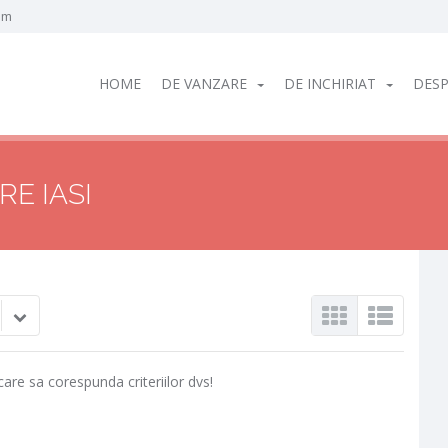
om
HOME
DE VANZARE
DE INCHIRIAT
DESP
RE IASI
care sa corespunda criteriilor dvs!