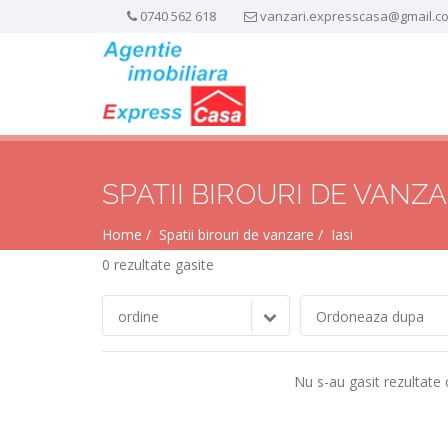
0740 562 618
vanzari.expresscasa@gmail.c
SPATII BIROURI DE VANZA
Home
Spatii birouri de vanzare
Iasi
0 rezultate gasite
ordine
Ordoneaza dupa
Nu s-au gasit rezultate 