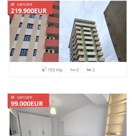
vanzare
219.900EUR
103 mp
3
2
vanzare
99.000EUR