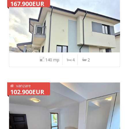
167.900EUR
140 mp
4
2
vanzare
102.900EUR