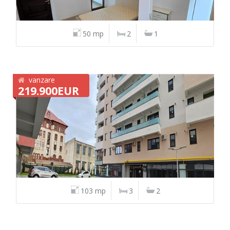
50 mp
2
1
vanzare
219.900EUR
103 mp
3
2