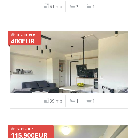
61 mp
3
1
inchiriere
400EUR
39 mp
1
1
vanzare
115.900EUR