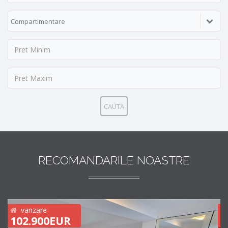
Compartimentare
CAUTA
RECOMANDARILE NOASTRE
vanzare
102.900EUR