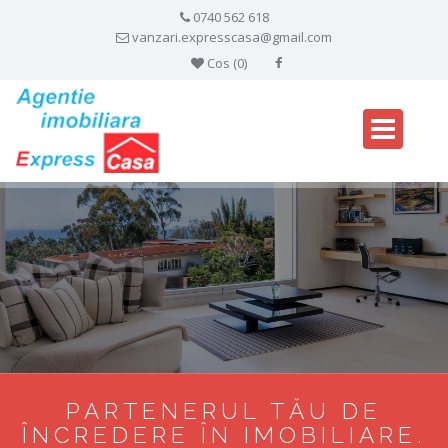
0740 562 618
vanzari.expresscasa@gmail.com
Cos (
0
)
PARTENERUL TĂU DE
ÎNCREDERE ÎN IMOBILIARE.