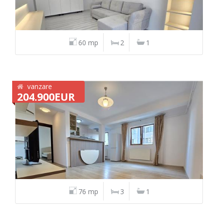
60 mp
2
1
vanzare
204.900EUR
76 mp
3
1