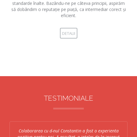
standarde înalte. Bazându-ne pe câteva principii, aspirăm
să dobândim o reputație pe piață, ca intermediar corect și
eficient.
DETALII
TESTIMONIALE
Colaborarea cu d-nul Constantin a fost o experienta
pozitiva pentru noi. A ascultat, a inteles de la inceput