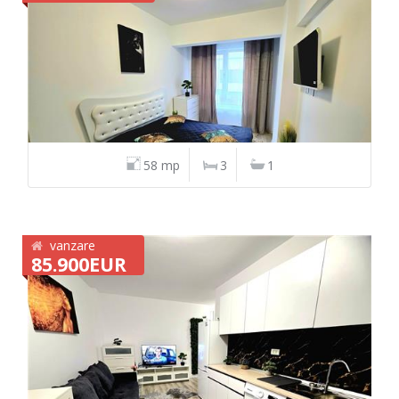
58 mp
3
1
vanzare
85.900EUR