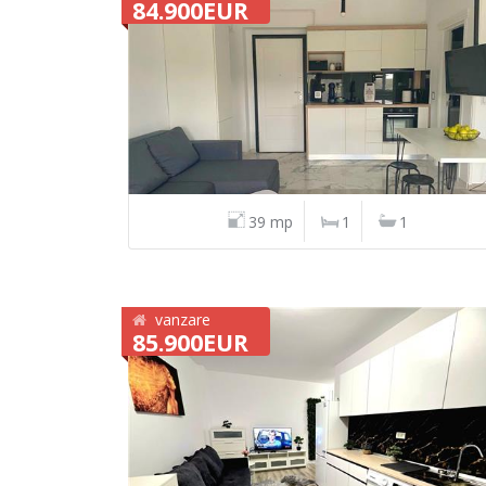
84.900EUR
39 mp
1
1
vanzare
85.900EUR