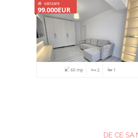
vanzare
99.000EUR
60 mp
2
1
DE CE SA 