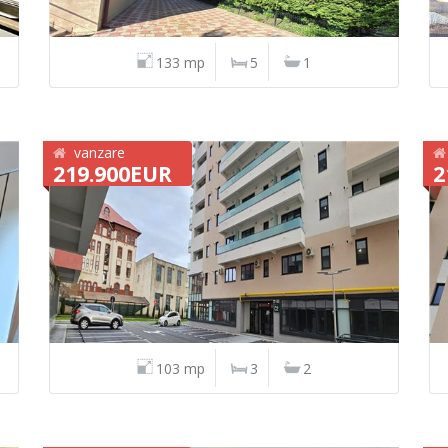
133 mp
5
1
vanzare
219.900EUR
2
103 mp
3
2