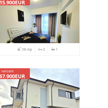
15.900EUR
58 mp
3
1
vanzare
67.900EUR