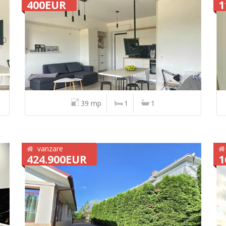
400EUR
1
39 mp
1
1
vanzare
424.900EUR
1