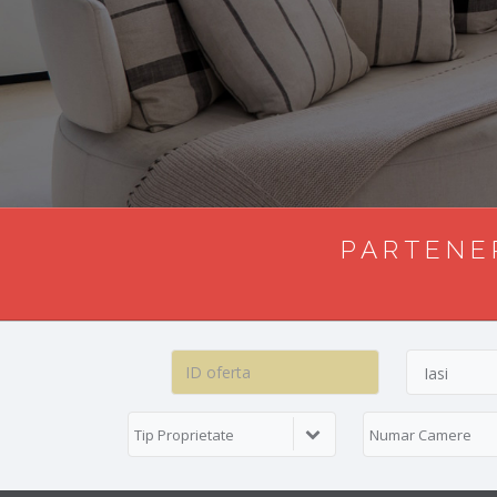
PARTENER
Iasi
Tip Proprietate
Numar Camere