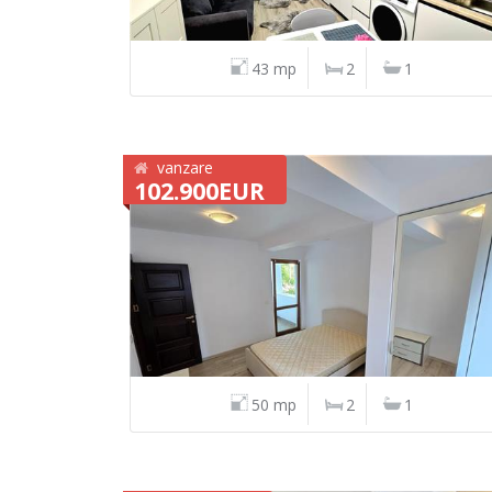
43 mp
2
1
vanzare
102.900EUR
50 mp
2
1