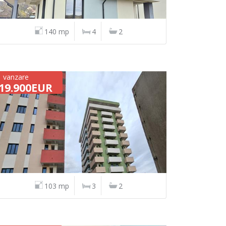
140 mp
4
2
vanzare
19.900EUR
103 mp
3
2