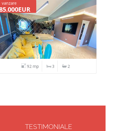
vanzare
85.000EUR
92 mp
3
2
TESTIMONIALE