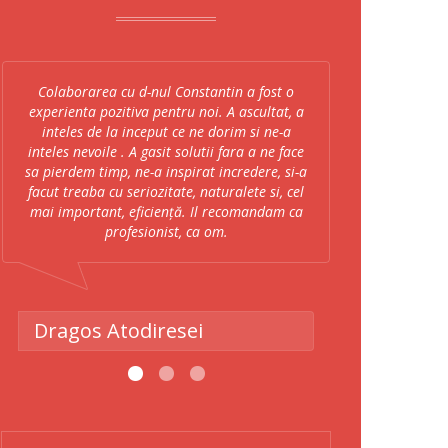
Colaborarea cu d-nul Constantin a fost o
Recomandam cu
experienta pozitiva pentru noi. A ascultat, a
intermedi
inteles de la inceput ce ne dorim si ne-a
apartament
inteles nevoile . A gasit solutii fara a ne face
Express Casa a
sa pierdem timp, ne-a inspirat incredere, si-a
care este o pe
facut treaba cu seriozitate, naturalete si, cel
foarte atenta 
mai important, eficiență. Il recomandam ca
bine piata im
profesionist, ca om.
colaborari au
de timp si en
juridic. Fel
Dragos Atodiresei
Horatiu 