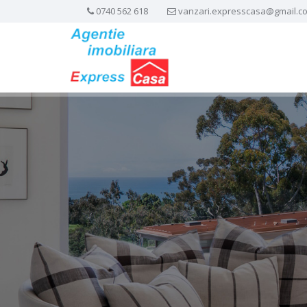
0740 562 618
vanzari.expresscasa@gmail.c