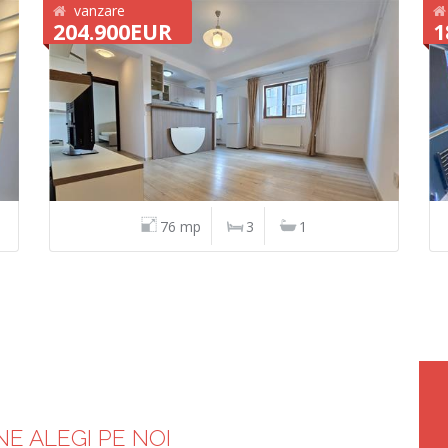
vanzare
204.900EUR
1
76 mp
3
1
NE ALEGI PE NOI