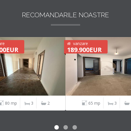
RECOMANDARILE NOASTRE
are
vanzare
900EUR
189.900EUR
80 mp
3
2
65 mp
3