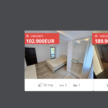
vanzare
vanz
102.900EUR
189.
50 mp
2
1