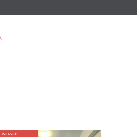
A
vanzare