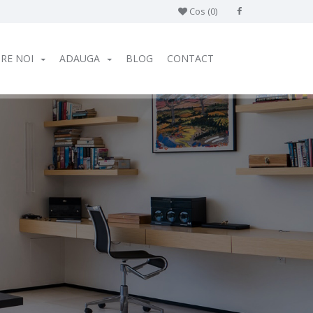
Cos (
0
)
RE NOI
ADAUGA
BLOG
CONTACT